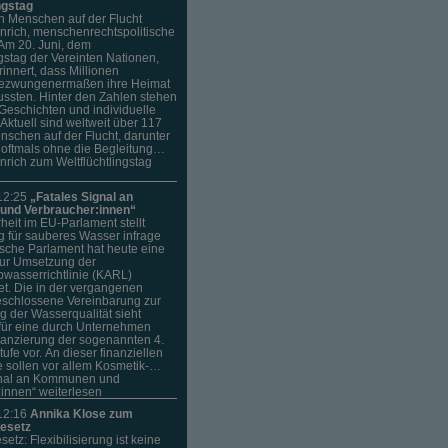
ngstag
n Menschen auf der Flucht
nrich, menschenrechtspolitische
Am 20. Juni, dem
ngstag der Vereinten Nationen,
rinnert, dass Millionen
ezwungenermaßen ihre Heimat
ssten. Hinter den Zahlen stehen
Geschichten und individuelle
„Aktuell sind weltweit über 117
nschen auf der Flucht, darunter
, oftmals ohne die Begleitung…
nrich zum Weltflüchtlingstag
12:25
„Fatales Signal an
nd Verbraucher:innen“
eit im EU-Parlament stellt
 für sauberes Wasser infrage
sche Parlament hat heute eine
zur Umsetzung der
asserrichtlinie (KARL)
t. Die in der vergangenen
eschlossene Vereinbarung zur
 der Wasserqualität sieht
 für eine durch Unternehmen
nanzierung der sogenannten 4.
ufe vor. An dieser finanziellen
 sollen vor allem Kosmetik-…
gnal an Kommunen und
innen“ weiterlesen
12:16
Annika Klose zum
gesetz
setz: Flexibilisierung ist keine