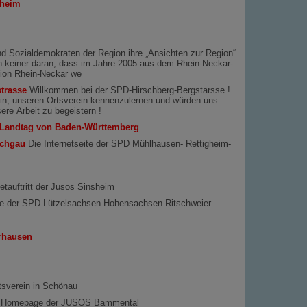
ßheim
d Sozialdemokraten der Region ihre „Ansichten zur Region“
h keiner daran, dass im Jahre 2005 aus dem Rhein-Neckar-
gion Rhein-Neckar we
trasse
Willkommen bei der SPD-Hirschberg-Bergstarsse !
 ein, unseren Ortsverein kennenzulernen und würden uns
ere Arbeit zu begeistern !
 Landtag von Baden-Württemberg
ichgau
Die Internetseite der SPD Mühlhausen- Rettigheim-
etauftritt der Jusos Sinsheim
 der SPD Lützelsachsen Hohensachsen Ritschweier
rhausen
sverein in Schönau
 Homepage der JUSOS Bammental