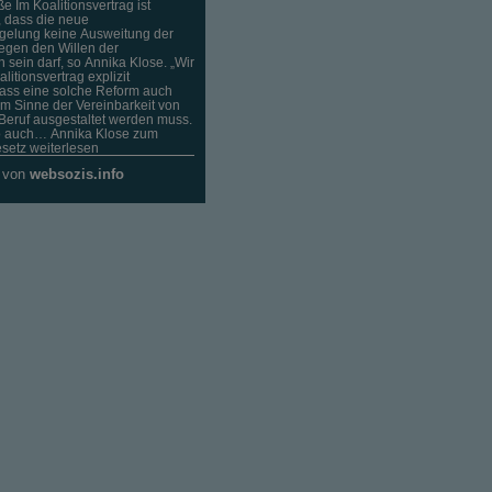
e Im Koalitionsvertrag ist
, dass die neue
egelung keine Ausweitung der
gegen den Willen der
n sein darf, so Annika Klose. „Wir
litionsvertrag explizit
dass eine solche Reform auch
m Sinne der Vereinbarkeit von
Beruf ausgestaltet werden muss.
o auch… Annika Klose zum
esetz weiterlesen
e von
websozis.info