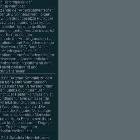
en Reformpaket der
rung warnt der
tzende der Arbeitsgemeinschaft
der SPD vor negativen Folgen.
 Union durchgesetzte Punkt der
sschusseinigung, dass künftig
em ersten Tag eine ärztliche
ung eingeholt werden muss, ist
uerlich“, erklärt der
tzende der Arbeitsgemeinschaft
ratinnen und Sozialdemokraten
tswesen (ASG) Boris Velter.
Arbeitsgemeinschaft
ratinnen und Sozialdemokraten
itswesen – Abenteuerliches
rankschreibungspflicht ab dem
t nicht zielführend und
tiv weiterlesen
19:06
Dagmar Schmidt zu den
en der Rentenkommission
 zu spürbaren Verbesserungen
em Status quo führen Der
richt der Rentenkommission ist
rundlage für eine umfassende
wir jetzt gründlich beraten und
n Weg bringen wollen. „Die
hatte die Aufgabe, Vorschläge
ln, wie insbesondere Menschen
und mittleren Einkommen ihren
ard im Alter sichern… Dagmar
den Empfehlungen der
ssion weiterlesen
12:14
Gabriela Heinrich zum