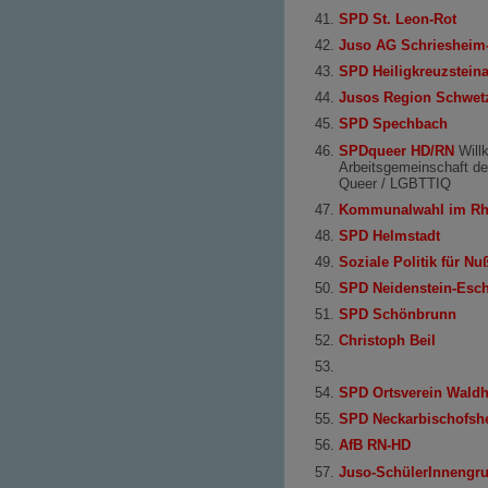
SPD St. Leon-Rot
Juso AG Schriesheim
SPD Heiligkreuzstein
Jusos Region Schwet
SPD Spechbach
SPDqueer HD/RN
Will
Arbeitsgemeinschaft d
Queer / LGBTTIQ
Kommunalwahl im Rhe
SPD Helmstadt
Soziale Politik für N
SPD Neidenstein-Esc
SPD Schönbrunn
Christoph Beil
SPD Ortsverein Waldh
SPD Neckarbischofsh
AfB RN-HD
Juso-SchülerInnengr