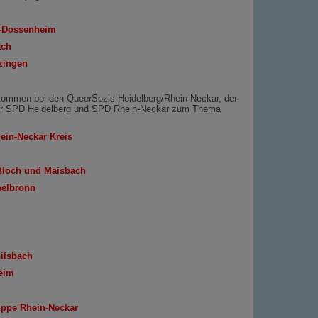
-Dossenheim
ach
zingen
kommen bei den QueerSozis Heidelberg/Rhein-Neckar, der
er SPD Heidelberg und SPD Rhein-Neckar zum Thema
in-Neckar Kreis
ußloch und Maisbach
helbronn
ilsbach
eim
uppe Rhein-Neckar