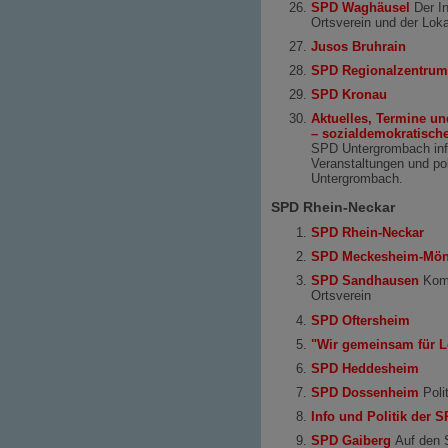
SPD Waghäusel
Der In
Ortsverein und der Lokal
Jusos Bruhrain
SPD Regionalzentrum
SPD Kronau
Aktuelles, Termine u
– sozialdemokratische
SPD Untergrombach info
Veranstaltungen und pol
Untergrombach.
SPD Rhein-Neckar
SPD Rhein-Neckar
SPD Meckesheim-Mön
SPD Sandhausen
Komm
Ortsverein
SPD Oftersheim
"Wir gemeinsam für 
SPD Heddesheim
SPD Dossenheim
Poli
Info und Politik der
SPD Gaiberg
Auf den S