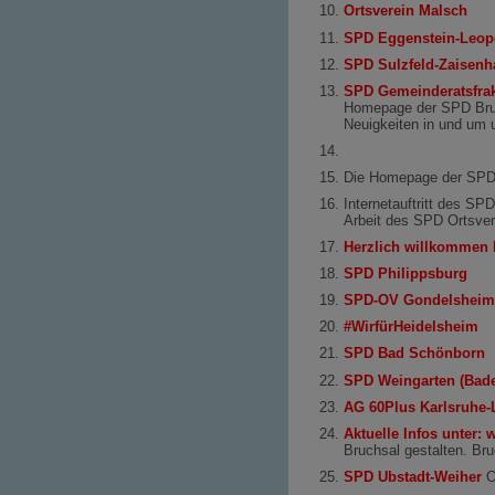
Ortsverein Malsch
SPD Eggenstein-Leop
SPD Sulzfeld-Zaisen
SPD Gemeinderatsfrak
Homepage der SPD Bruchs
Neuigkeiten in und um 
Die Homepage der SPD 
Internetauftritt des SP
Arbeit des SPD Ortsver
Herzlich willkommen 
SPD Philippsburg
SPD-OV Gondelsheim
#WirfürHeidelsheim
SPD Bad Schönborn
SPD Weingarten (Bad
AG 60Plus Karlsruhe-
Aktuelle Infos unter:
Bruchsal gestalten. Br
SPD Ubstadt-Weiher
O