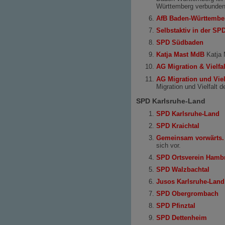
Württemberg verbunden f
AfB Baden-Württembe
Selbstaktiv in der S
SPD Südbaden
Katja Mast MdB
Katja 
AG Migration & Vielfal
AG Migration und Vie
Migration und Vielfalt
SPD Karlsruhe-Land
SPD Karlsruhe-Land
SPD Kraichtal
Gemeinsam vorwärts. 
sich vor.
SPD Ortsverein Hamb
SPD Walzbachtal
Jusos Karlsruhe-Land
SPD Obergrombach
SPD Pfinztal
SPD Dettenheim