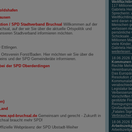
Weltflüchtli
117 Millione
Gabriela Hei
oldshafen
Sprecherin: 
hausen
Weltflüchtli
wird daran e
tion / SPD Stadtverband Bruchsal
Willkommen auf der
Menschen g
al, auf der wir Sie über die aktuelle Ortspolitik und
verlassen mu
persönliche 
unseren Stadtverband informieren möchten.
Schicksale. 
Millionen Me
viele Kinder
Ettlingen.
Gabriela Hei
weiterlesen
D Ortsverein Forst/Baden. Hier möchten wir Sie über die
18.06.2026 
eins und der SPD Gemeinderäte informieren.
Kommunen u
bei der SPD Oberderdingen
Rechte Mehrh
Vereinbarung
Das Europäi
Resolution 
Kommunalabw
verabschiede
Legislatur b
Verbesserung
Vorschriften
gestützte Fi
en)
Reinigungsst
Großaufgabe
Land
„Fatales Si
 www.spd-bruchsal.de
Gemeinsam und gerecht - Zukunft in
Verbraucher:
uchsal braucht mehr SPD!
18.06.2026 
Arbeitszeit
ffizielle Webpräsenz der SPD Ubstadt-Weiher
Arbeitszeitge