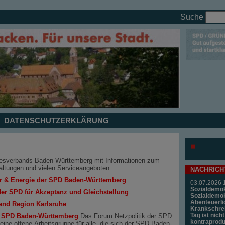
Suche
DATENSCHUTZERKLÄRUNG
sverbands Baden-Württemberg mit Informationen zum
taltungen und vielen Serviceangeboten.
NACHRICH
hr & Energie der SPD Baden-Württemberg
03.07.2026 
Sozialdemok
der SPD für Akzeptanz und Gleichstellung
Sozialdemo
Abenteuerli
and Region Karlsruhe
Krankschrei
Tag ist nich
r SPD Baden-Württemberg
Das Forum Netzpolitik der SPD
kontraprodu
ine offene Arbeitsgruppe für alle, die sich der SPD Baden-