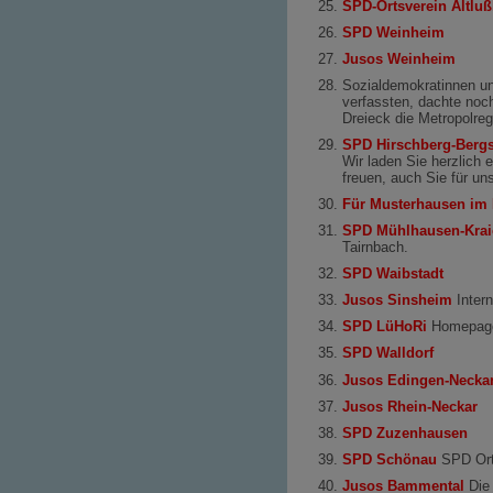
SPD-Ortsverein Altlu
SPD Weinheim
Jusos Weinheim
Sozialdemokratinnen un
verfassten, dachte noc
Dreieck die Metropolre
SPD Hirschberg-Bergs
Wir laden Sie herzlich
freuen, auch Sie für uns
Für Musterhausen im
SPD Mühlhausen-Kra
Tairnbach.
SPD Waibstadt
Jusos Sinsheim
Intern
SPD LüHoRi
Homepage
SPD Walldorf
Jusos Edingen-Necka
Jusos Rhein-Neckar
SPD Zuzenhausen
SPD Schönau
SPD Ort
Jusos Bammental
Die