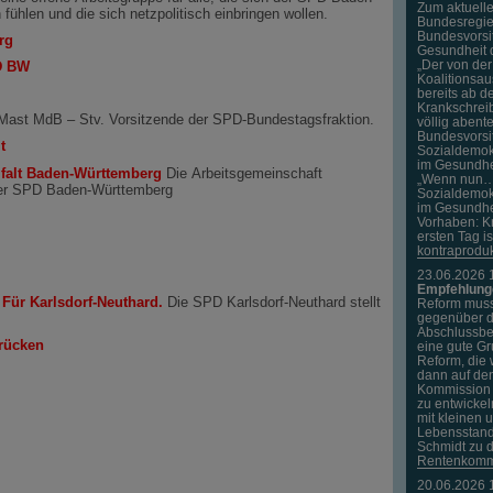
Zum aktuell
ühlen und die sich netzpolitisch einbringen wollen.
Bundesregie
Bundesvorsi
rg
Gesundheit 
„Der von der
PD BW
Koalitionsau
bereits ab d
Krankschreib
Mast MdB – Stv. Vorsitzende der SPD-Bundestagsfraktion.
völlig abente
Bundesvorsi
t
Sozialdemok
im Gesundhei
lfalt Baden-Württemberg
Die Arbeitsgemeinschaft
„Wenn nun… 
 der SPD Baden-Württemberg
Sozialdemok
im Gesundhe
Vorhaben: K
ersten Tag is
kontraproduk
23.06.2026 
Empfehlung
Für Karlsdorf-Neuthard.
Die SPD Karlsdorf-Neuthard stellt
Reform muss
gegenüber d
Abschlussbe
rücken
eine gute G
Reform, die 
dann auf de
Kommission 
zu entwicke
mit kleinen 
Lebensstand
Schmidt zu 
Rentenkommi
20.06.2026 