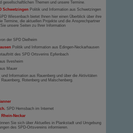
und gesellschaftlichen Themen und unsere Termine.
SPD Schwetzingen
Politik und Information aus Schwetzingen
PD Wiesenbach bietet Ihnen hier einen Überblick über ihre
 die Termine, die aktuellen Projekte und die Ansprechpartner
Sie unsere Seiten zu Ihrer Information
 von der SPD Dielheim
hausen
Politik und Information aus Edingen-Neckarhausen
etauftritt des SPD Ortsverins Epfenbach
 aus Ilvesheim
 aus Mauer
k und Information aus Rauenberg und über die Aktivitäten
n Rauenberg, Rotenberg und Malschenberg.
Banner
ch.
SPD Hemsbach im Internet
 Rhein-Neckar
önnen Sie sich über Aktuelles in Plankstadt und Umgebung
tungen des SPD-Ortsvereins informieren.