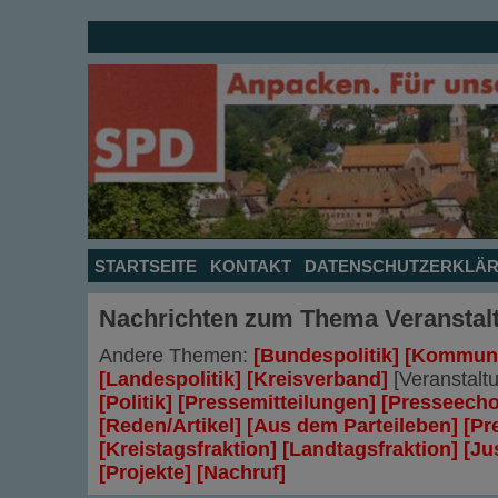
STARTSEITE
KONTAKT
DATENSCHUTZERKLÄ
Nachrichten zum Thema
Veranstal
Andere Themen:
[Bundespolitik]
[Kommunal
[Landespolitik]
[Kreisverband]
[Veranstalt
[Politik]
[Pressemitteilungen]
[Presseecho
[Reden/Artikel]
[Aus dem Parteileben]
[Pr
[Kreistagsfraktion]
[Landtagsfraktion]
[Ju
[Projekte]
[Nachruf]